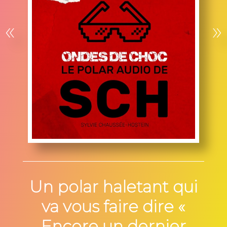
«
»
Un polar haletant qui
va vous faire dire «
Encore un dernier