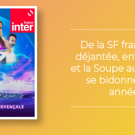
De la SF fr
déjantée, en
et la Soupe a
se bidonne
année