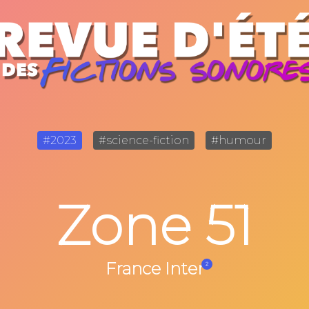
#2023
#science-fiction
#humour
Zone 51
France Inter
2