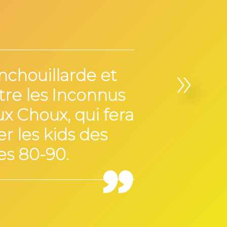
»
anchouillarde et
tre les Inconnus
ux Choux, qui fera
r les kids des
s 80-90.